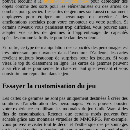
pouvez recourir à la
guild wars 2 gem card
pour débloquer des
objets comme des sorts pour les élémentaristes ou des armes de
combats pour guerrier. Les cartes de gemmes sont aussi couramment
employées pour équiper un personnage ou accéder à des
améliorations spéciales pour votre envouteur ou votre gardien. Si
certains niveaux vous paraissent trop difficiles, vous pouvez aussi
adapter vos cartes de gemmes à l’apprentissage de capacités
spéciales comme la furtivité pour le clan des voleurs.
En outre, ce type de manipulation des capacités des personnages est
très intéressant pour avancer dans l’aventure. D’ailleurs, les cartes
révèlent toujours beaucoup de surprises pour les joueurs. Si vous
visez le top du classement en ligne, les cartes de gemmes peuvent
aussi être utiles pour semer le chaos en tant que revenant et vous
construire une réputation dans le jeu.
Essayer la customisation du jeu
Les cartes de gemmes ne sont pas uniquement destinées à créer des
solutions d’amélioration des personnages. Vous pouvez booster
votre expérience en utilisant les monnaies du jeu Guild Wars à des
fins de customisation. Retenez que certains mods peuvent être
achetés grâce aux monnaies virtuelles du MMORPG. Par exemple,
vous pouvez revisiter tout le décor et l’esthétique des personnages
du jeu. Cette option est surtout utile pour redonner un nouvel élan et