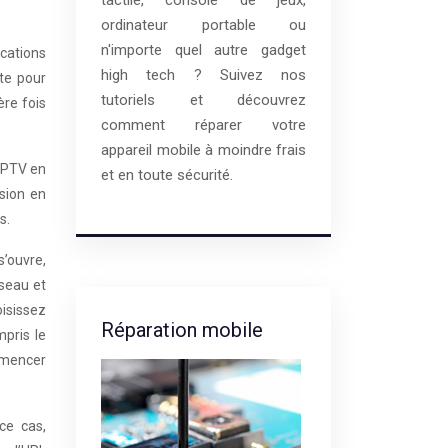
ordinateur portable ou
n'importe quel autre gadget
ications
high tech ? Suivez nos
ite pour
tutoriels et découvrez
ère fois
comment réparer votre
appareil mobile à moindre frais
 IPTV en
et en toute sécurité.
sion en
s.
s’ouvre,
éseau et
oisissez
Réparation mobile
pris le
mmencer
ce cas,