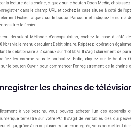
er la lecture de la chaîne, cliquez sur le bouton Open Media, choisissez 
enregistrer dans le champ URL et cochez la case située à côté de l’opt
élément Fichier, cliquez sur le bouton Parcourir et indiquez le nom à 
registrer le fichier.
 menu déroulant Méthode d’encapsulation, cochez la case à côté de
48 kb/s via le menu déroulant Débit binaire. Répétez l’opération égalem
lant le débit binaire à 2 canaux sur 128 kb/s. Il s’agit clairement de pa
odifiez-les comme vous le souhaitez. Enfin, cliquez sur le bouton O
z sur le bouton Ouvrir, pour commencer l’enregistrement de la chaîne 
registrer les chaînes de télévisio
lètement à vos besoins, vous pouvez acheter l’un des appareils q
umérique terrestre sur votre PC. Il s’agit de véritables clés qui peuv
ur et qui, grâce à un ou plusieurs tuners intégrés, vous permettent de 