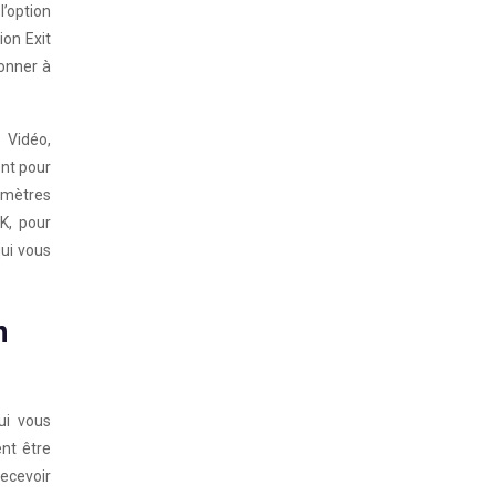
l’option
ion Exit
donner à
 Vidéo,
ent pour
ramètres
K, pour
qui vous
n
ui vous
ent être
recevoir