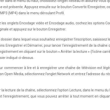
rer dans le menu du haut, choisissez l’onglet Réseau et assurez-vous q
sse est présente. Appuyez ensuite sur le bouton Convertir/Enregistrer, c
4 MP3 (MP4) dans le menu déroulant Profil.
nez les onglets Encodage vidéo et Encodage audio, cochez les options C
iginale et appuyez sur le bouton Enregistrer.
e dossier dans lequel vous souhaitez enregistrer l’inscription, saisissez 
tons Enregistrer et Démarrer, pour lancer l’enregistrement de la chaîne 
istrement en cliquant sur le bouton « Arrêter la lecture » (l’icône carré
ier indiqué ci-dessus.
our commencer à lire et à enregistrer une chaîne de télévision est lé
uton Open Media, sélectionnez l’onglet Network et entrez l’adresse du r
 la lecture de la chaîne, sélectionnez l’option Lecture, dans le menu du 
ent l’enregistrement, que vous pouvez arrêter à tout moment en cliquan