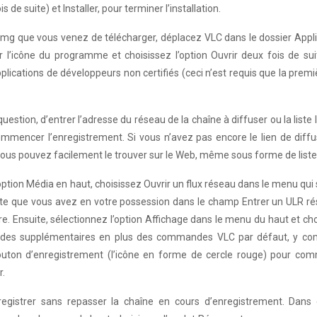
 de suite) et Installer, pour terminer l’installation.
 dmg que vous venez de télécharger, déplacez VLC dans le dossier Appl
ur l’icône du programme et choisissez l’option Ouvrir deux fois de su
plications de développeurs non certifiés (ceci n’est requis que la premi
uestion, d’entrer l’adresse du réseau de la chaîne à diffuser ou la liste
mmencer l’enregistrement. Si vous n’avez pas encore le lien de diffu
vous pouvez facilement le trouver sur le Web, même sous forme de liste
option Média en haut, choisissez Ouvrir un flux réseau dans le menu qui 
liste que vous avez en votre possession dans le champ Entrer un ULR r
re. Ensuite, sélectionnez l’option Affichage dans le menu du haut et ch
ndes supplémentaires en plus des commandes VLC par défaut, y com
bouton d’enregistrement (l’icône en forme de cercle rouge) pour co
r.
gistrer sans repasser la chaîne en cours d’enregistrement. Dans 