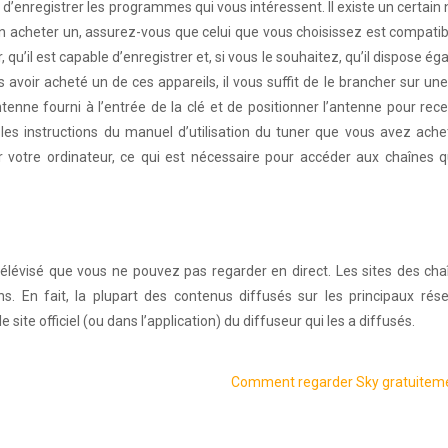
é d’enregistrer les programmes qui vous intéressent. Il existe un certai
en acheter un, assurez-vous que celui que vous choisissez est compati
, qu’il est capable d’enregistrer et, si vous le souhaitez, qu’il dispose é
voir acheté un de ces appareils, il vous suffit de le brancher sur un
enne fourni à l’entrée de la clé et de positionner l’antenne pour rece
les instructions du manuel d’utilisation du tuner que vous avez ache
sur votre ordinateur, ce qui est nécessaire pour accéder aux chaînes 
télévisé que vous ne pouvez pas regarder en direct. Les sites des ch
ons. En fait, la plupart des contenus diffusés sur les principaux ré
 site officiel (ou dans l’application) du diffuseur qui les a diffusés.
Comment regarder Sky gratuiteme