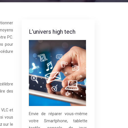
tionner
 moyens
L’univers high tech
otre PC.
ns pour
rocédure
 célèbre
ire des
e VLC et
Envie de réparer vous-même
 si vous
votre Smartphone, tablette
z sur le
tactile, console de jeux,