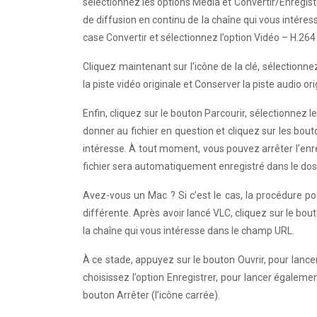
sélectionnez les options Média et Convertir/Enregist
de diffusion en continu de la chaîne qui vous intére
case Convertir et sélectionnez l’option Vidéo – H.26
Cliquez maintenant sur l’icône de la clé, sélection
la piste vidéo originale et Conserver la piste audio or
Enfin, cliquez sur le bouton Parcourir, sélectionnez l
donner au fichier en question et cliquez sur les bou
intéresse. À tout moment, vous pouvez arrêter l’enreg
fichier sera automatiquement enregistré dans le doss
Avez-vous un Mac ? Si c’est le cas, la procédure p
différente. Après avoir lancé VLC, cliquez sur le bo
la chaîne qui vous intéresse dans le champ URL.
À ce stade, appuyez sur le bouton Ouvrir, pour lancer
choisissez l’option Enregistrer, pour lancer égalem
bouton Arrêter (l’icône carrée).