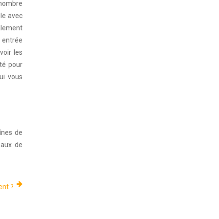
n nombre
ble avec
galement
e entrée
voir les
té pour
qui vous
aînes de
seaux de
nt ?