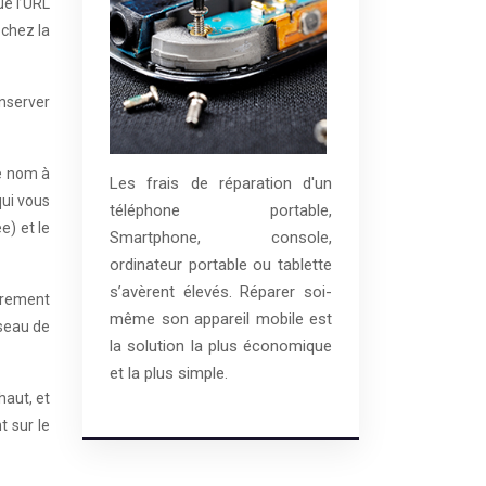
ue l’URL
ochez la
onserver
le nom à
Les frais de réparation d'un
qui vous
téléphone portable,
e) et le
Smartphone, console,
ordinateur portable ou tablette
s’avèrent élevés. Réparer soi-
gèrement
même son appareil mobile est
éseau de
la solution la plus économique
et la plus simple.
haut, et
t sur le