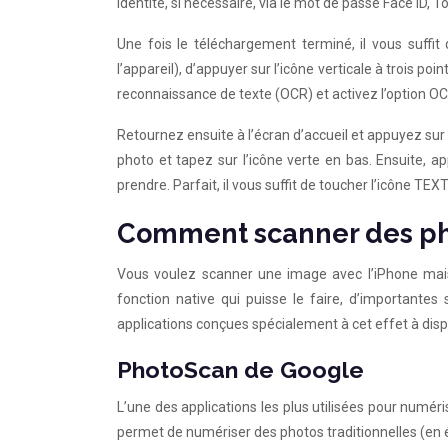
identité, si nécessaire, via le mot de passe Face ID, T
Une fois le téléchargement terminé, il vous suffi
l’appareil), d’appuyer sur l’icône verticale à trois poi
reconnaissance de texte (OCR) et activez l’option OC
Retournez ensuite à l’écran d’accueil et appuyez sur
photo et tapez sur l’icône verte en bas. Ensuite, a
prendre. Parfait, il vous suffit de toucher l’icône TEX
Comment scanner des pho
Vous voulez scanner une image avec l’iPhone mais
fonction native qui puisse le faire, d’importante
applications conçues spécialement à cet effet à dispos
PhotoScan de Google
L’une des applications les plus utilisées pour numé
permet de numériser des photos traditionnelles (en évi