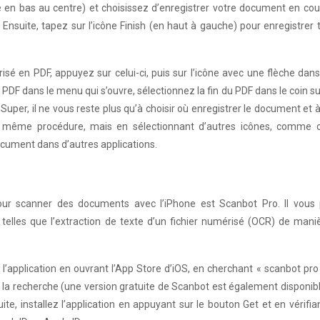
ve en bas au centre) et choisissez d’enregistrer votre document en cou
Ensuite, tapez sur l’icône Finish (en haut à gauche) pour enregistrer 
 en PDF, appuyez sur celui-ci, puis sur l’icône avec une flèche dans
n PDF dans le menu qui s’ouvre, sélectionnez la fin du PDF dans le coin s
r. Super, il ne vous reste plus qu’à choisir où enregistrer le document et à
la même procédure, mais en sélectionnant d’autres icônes, comme c
cument dans d’autres applications.
s pour scanner des documents avec l’iPhone est Scanbot Pro. Il vous
telles que l’extraction de texte d’un fichier numérisé (OCR) de mani
l’application en ouvrant l’App Store d’iOS, en cherchant « scanbot pro
 de la recherche (une version gratuite de Scanbot est également disponib
e, installez l’application en appuyant sur le bouton Get et en vérifia