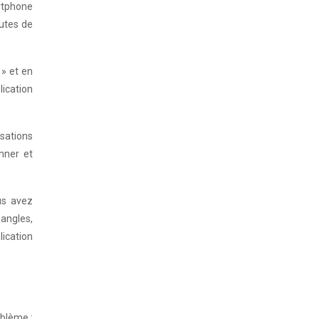
artphone
nutes de
 » et en
lication
isations
nner et
us avez
 angles,
lication
oblème :