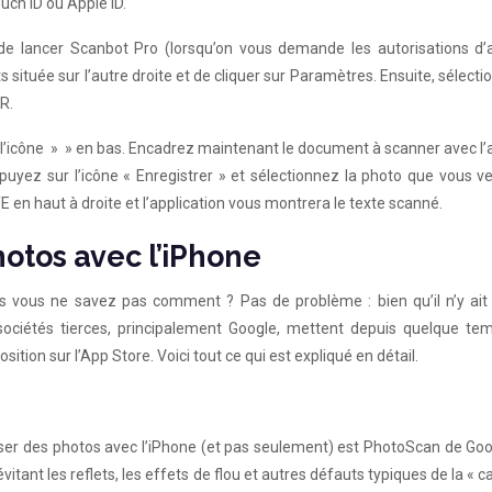
ouch ID ou Apple ID.
t de lancer Scanbot Pro (lorsqu’on vous demande les autorisations d’
nts située sur l’autre droite et de cliquer sur Paramètres. Ensuite, sélecti
R.
 l’icône » » en bas. Encadrez maintenant le document à scanner avec l’
ppuyez sur l’icône « Enregistrer » et sélectionnez la photo que vous 
TE en haut à droite et l’application vous montrera le texte scanné.
tos avec l’iPhone
 vous ne savez pas comment ? Pas de problème : bien qu’il n’y ait
s sociétés tierces, principalement Google, mettent depuis quelque te
ition sur l’App Store. Voici tout ce qui est expliqué en détail.
riser des photos avec l’iPhone (et pas seulement) est PhotoScan de Goo
tant les reflets, les effets de flou et autres défauts typiques de la « c