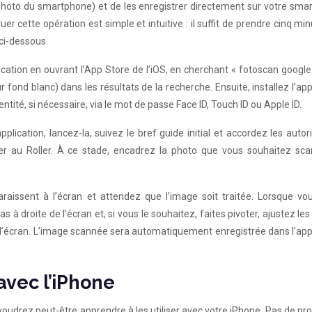
l photo du smartphone) et de les enregistrer directement sur votre sm
er cette opération est simple et intuitive : il suffit de prendre cinq mi
 ci-dessous.
ication en ouvrant l’App Store de l’iOS, en cherchant « fotoscan google
ur fond blanc) dans les résultats de la recherche. Ensuite, installez l’app
ntité, si nécessaire, via le mot de passe Face ID, Touch ID ou Apple ID.
pplication, lancez-la, suivez le bref guide initial et accordez les autor
éder au Roller. À ce stade, encadrez la photo que vous souhaitez sca
araissent à l’écran et attendez que l’image soit traitée. Lorsque vo
s à droite de l’écran et, si vous le souhaitez, faites pivoter, ajustez les
 l’écran. L’image scannée sera automatiquement enregistrée dans l’app
vec l’iPhone
voudrez peut-être apprendre à les utiliser avec votre iPhone. Pas de pr