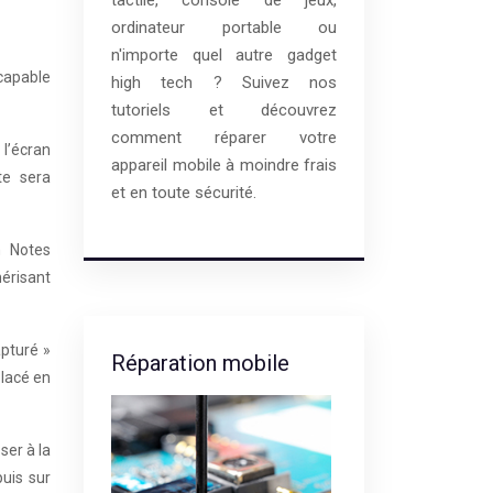
ordinateur portable ou
n'importe quel autre gadget
 capable
high tech ? Suivez nos
tutoriels et découvrez
comment réparer votre
 l’écran
appareil mobile à moindre frais
te sera
et en toute sécurité.
n Notes
mérisant
apturé »
Réparation mobile
placé en
ser à la
puis sur