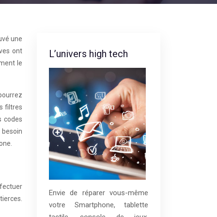
uvé une
ves ont
L’univers high tech
ment le
pourrez
 filtres
s codes
s besoin
hone.
fectuer
Envie de réparer vous-même
tierces.
votre Smartphone, tablette
tactile, console de jeux,