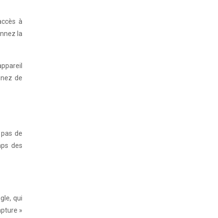
accès à
onnez la
appareil
venez de
 pas de
mps des
gle, qui
apture »